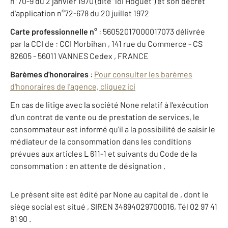
n°70-9 du 2 janvier 1970 (dite "loi Hoguet") et son décret
d'application n°72-678 du 20 juillet 1972
Carte professionnelle n°
: 56052017000017073 délivrée
par la CCI de : CCI Morbihan , 141 rue du Commerce - CS
82605 - 56011 VANNES Cedex , FRANCE
Barèmes d'honoraires
:
Pour consulter les barèmes
d'honoraires de l'agence, cliquez ici
En cas de litige avec la société None relatif à l'exécution
d'un contrat de vente ou de prestation de services, le
consommateur est informé qu'il a la possibilité de saisir le
médiateur de la consommation dans les conditions
prévues aux articles L 611-1 et suivants du Code de la
consommation : en attente de désignation .
Le présent site est édité par None au capital de , dont le
siège social est situé , SIREN 34894029700016, Tél 02 97 41
81 90 .