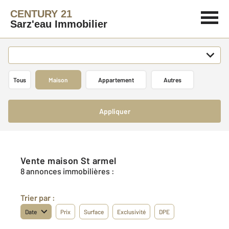
CENTURY 21
Sarz'eau Immobilier
Tous
Maison
Appartement
Autres
Appliquer
Vente maison St armel
8 annonces immobilières :
Trier par :
Date
Prix
Surface
Exclusivité
DPE