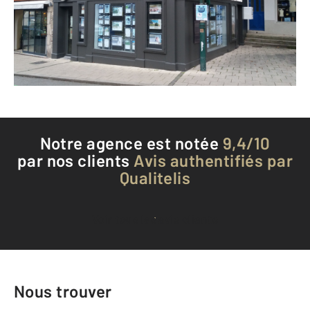
Envoyer un message
Téléphoner à l'agence
Notre agence est notée
9,4/10
par nos clients
Avis authentifiés par
Qualitelis
Voir tous les avis clients
Nous trouver