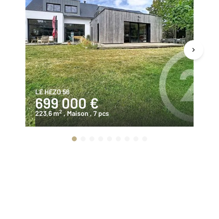
LE HEZO 56
SA
699 000 €
7
2
223,6 m
, Maison
, 7 pcs
24