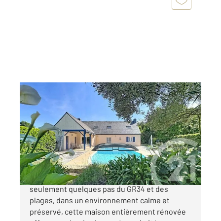
ST ARMEL 56
2
175,30 m
, 6 pièces
Ref : 13489
Maison à vendre
867 350 €
Un véritable air de vacances toute l'année À
seulement quelques pas du GR34 et des
plages, dans un environnement calme et
préservé, cette maison entièrement rénovée