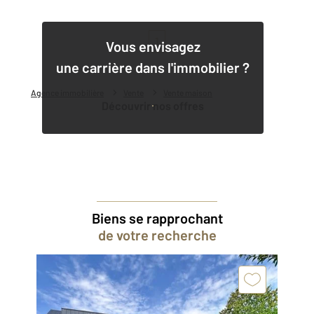
1
Vous envisagez
une carrière dans l'immobilier ?
Agence immobilière
Vente
Vente maison
Découvrir nos offres
Biens se rapprochant
de votre recherche