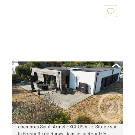
ST ARMEL 56
2
181 m
, 7 pièces
Ref : 13597
Maison à vendre
682 500 €
Maison contemporaine de plain-pied 180 m² 6
chambres Saint-Armel EXCLUSIVITÉ Située sur
la Presqu'île de Rhuys, dans le secteur très