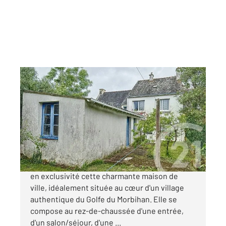
ST ARMEL 56
2
84 m
, 5 pièces
Ref : 13316
Maison à vendre
263 000 €
Century 21 Sarz'eau Immobilier vous propose
en exclusivité cette charmante maison de
ville, idéalement située au cœur d'un village
authentique du Golfe du Morbihan. Elle se
compose au rez-de-chaussée d'une entrée,
d'un salon/séjour, d'une ...