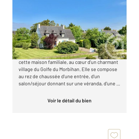
ST ARMEL 56
2
150 m
, 6 pièces
Ref : 13297
Maison à vendre
599 000 €
Century 21 Sarz'eau Immobilier, vous présente
cette maison familiale, au cœur d'un charmant
village du Golfe du Morbihan. Elle se compose
au rez de chaussée d'une entrée, d'un
salon/séjour donnant sur une véranda, d'une ...
Voir le détail du bien