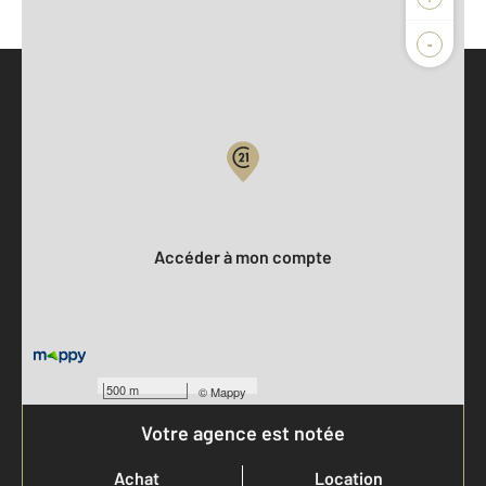
-
Parlons de vous, parlons biens
Votre compte :
Accéder à mon compte
500 m
©
Mappy
Votre agence est notée
Achat
Location