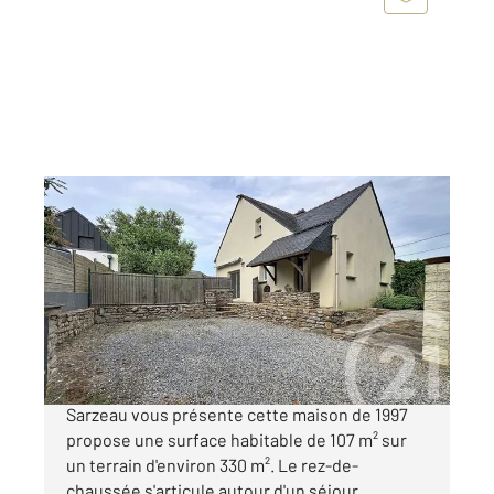
ST ARMEL 56
2
107 m
, 5 pièces
Ref : 13530
Maison à vendre
349 900 €
Saint-Armel - Entre Terre et Mer Century 21
Sarzeau vous présente cette maison de 1997
propose une surface habitable de 107 m² sur
un terrain d'environ 330 m². Le rez-de-
chaussée s'articule autour d'un séjour