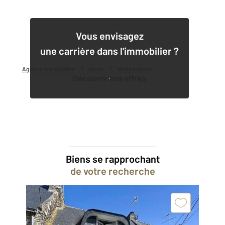
1
Vous envisagez
une carrière dans l'immobilier ?
Agence immobilière
Vente
Vente maison
Découvrir nos offres
Biens se rapprochant
de votre recherche