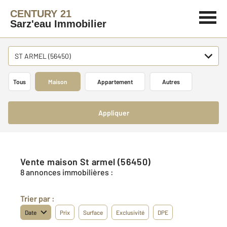
CENTURY 21
Sarz'eau Immobilier
ST ARMEL (56450)
Tous
Maison
Appartement
Autres
Appliquer
Vente maison St armel (56450)
8 annonces immobilières :
Trier par :
Date
Prix
Surface
Exclusivité
DPE