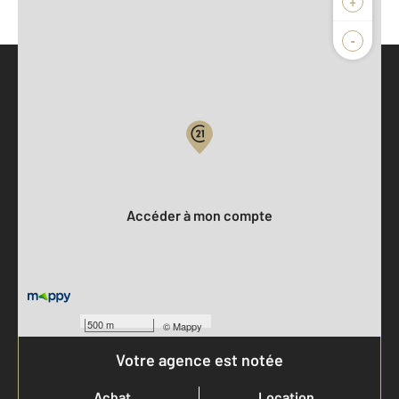
+
-
Parlons de vous, parlons biens
Votre compte :
Accéder à mon compte
500 m
©
Mappy
Votre agence est notée
Achat
Location