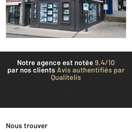
Envoyer un message
Téléphoner à l'agence
Notre agence est notée
9,4/10
par nos clients
Avis authentifiés par
Qualitelis
Voir tous les avis clients
Nous trouver