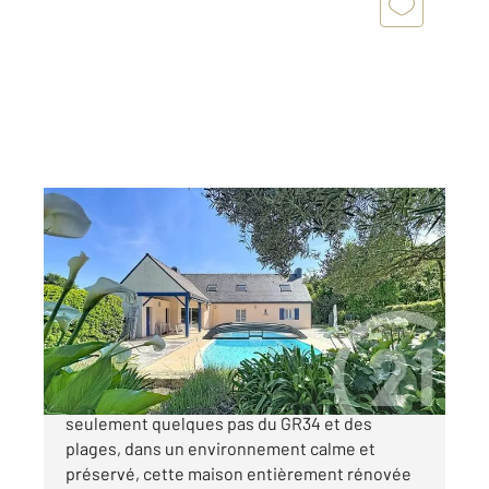
ST ARMEL 56
2
175,30 m
, 6 pièces
Ref : 13489
Maison à vendre
867 350 €
Un véritable air de vacances toute l'année À
seulement quelques pas du GR34 et des
plages, dans un environnement calme et
préservé, cette maison entièrement rénovée