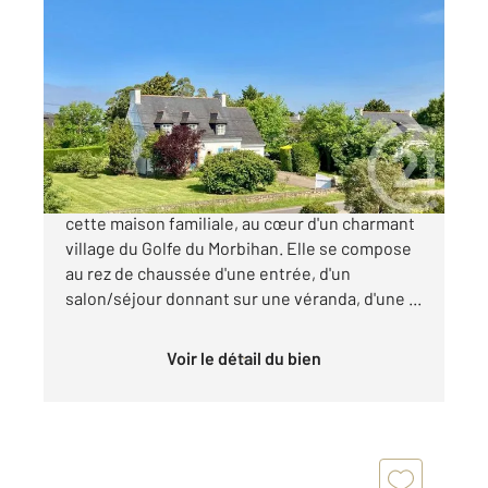
ST ARMEL 56
2
150 m
, 6 pièces
Ref : 13297
Maison à vendre
599 000 €
Century 21 Sarz'eau Immobilier, vous présente
cette maison familiale, au cœur d'un charmant
village du Golfe du Morbihan. Elle se compose
au rez de chaussée d'une entrée, d'un
salon/séjour donnant sur une véranda, d'une ...
Voir le détail du bien