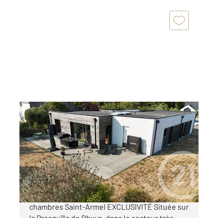
ST ARMEL 56
2
181 m
, 7 pièces
Ref : 13597
Maison à vendre
682 500 €
Maison contemporaine de plain-pied 180 m² 6
chambres Saint-Armel EXCLUSIVITÉ Située sur
la Presqu'île de Rhuys, dans le secteur très