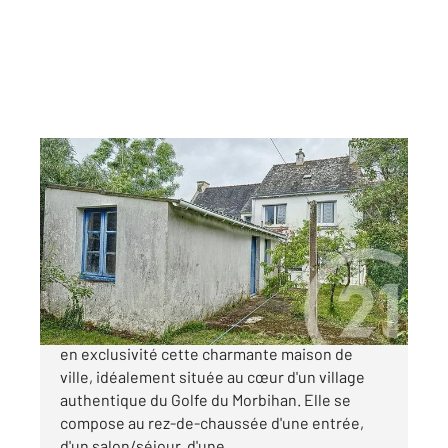
ST ARMEL 56
2
84 m
, 5 pièces
Ref : 13316
Maison à vendre
263 000 €
Century 21 Sarz'eau Immobilier vous propose
en exclusivité cette charmante maison de
ville, idéalement située au cœur d'un village
authentique du Golfe du Morbihan. Elle se
compose au rez-de-chaussée d'une entrée,
d'un salon/séjour, d'une ...