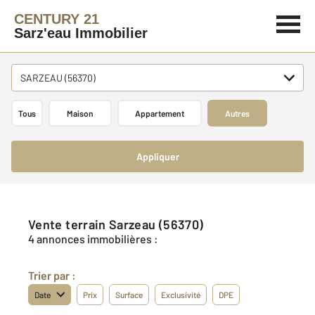
CENTURY 21
Sarz'eau Immobilier
SARZEAU (56370)
Tous
Maison
Appartement
Autres
Appliquer
Vente terrain Sarzeau (56370)
4 annonces immobilières :
Trier par :
Date
Prix
Surface
Exclusivité
DPE