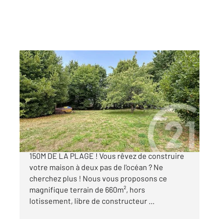
SARZEAU 56
2
659 m
Ref : 13209
Terrain à vendre
305 800 €
PENVINS- RARE À LA VENTE TERRAIN 660m² À
150M DE LA PLAGE ! Vous rêvez de construire
votre maison à deux pas de l'océan ? Ne
cherchez plus ! Nous vous proposons ce
magnifique terrain de 660m², hors
lotissement, libre de constructeur ...