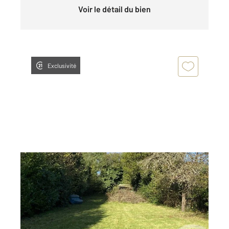
Voir le détail du bien
Exclusivité
SARZEAU 56
2
300 m
Ref : 12874
Terrain à vendre
175 200 €