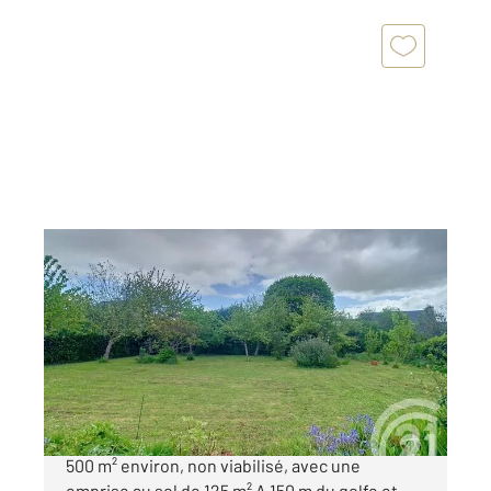
SARZEAU 56
2
500 m
Ref : 12907
Terrain à vendre
232 000 €
Au calme très beau terrain constructible de
500 m² environ, non viabilisé, avec une
emprise au sol de 125 m² A 150 m du golfe et