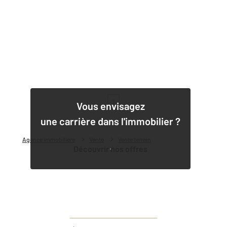
1
Vous envisagez
une carrière dans l'immobilier ?
Agence immobilière
Vente
Vente terrain
Découvrir nos offres