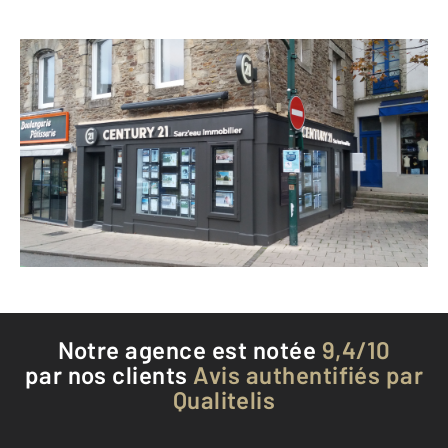
CENTURY 21 Sarz'eau Immobilier
4 Place Duchesse Anne
SARZEAU - 56370
Envoyer un message
Téléphoner à l'agence
Notre agence est notée
9,4/10
par nos clients
Avis authentifiés par
Qualitelis