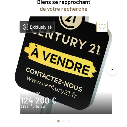
Biens se rapprochant
de votre recherche
Exclusivité
LE HEZO 56
LE
124 200 €
1
2
395 m
, Terrain
37