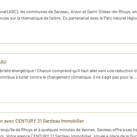
unal (ABC), les communes de Sarzeau, Arzon et Saint-Gildas-de-Rhuys, en p
es sur la thématique de l’arbre. En partenariat avec le Parc naturel régio
EAU
riété énergétique ! Chacun comprend qu’il faut aller vers une réduction 
ntribue à lutter contre le changement climatique. Il ne s’agit pas pour la ..
r avec CENTURY 21 Sarz'eau Immobilier
esqu'île de Rhuys et à quelques minutes de Vannes, Sarzeau offre à ses ha
oisirs. Votre agence CENTURY 21 Sarz'eau Immobilier, située 4 place de la