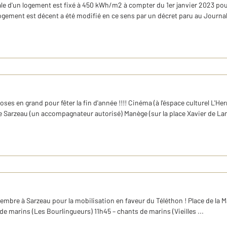
e d'un logement est fixé à 450 kWh/m2 à compter du 1er janvier 2023 pour
ogement est décent a été modifié en ce sens par un décret paru au Journal o
 en grand pour fêter la fin d'année !!!! Cinéma (à l'éspace culturel L'H
 de Sarzeau (un accompagnateur autorisé) Manège (sur la place Xavier de L
re à Sarzeau pour la mobilisation en faveur du Téléthon ! Place de la Mai
e marins (Les Bourlingueurs) 11h45 – chants de marins (Vieilles ...