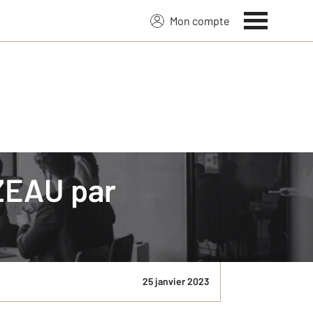
Mon compte
RZEAU par
 existe de nombreuses aides pour vous aider à les
s accordées par ...
25 janvier 2023