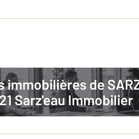
tés immobilières de SA
FOMANCES ENERGETIQUES DE SON LOGEMENT ?
1 Sarz'eau Immobilier
tion énergétique afin d'améliorer les performances de votre logement ? Il
ispositifs majeurs : Ma Prim Rénov' accordée par l'Etat et des primes énergie