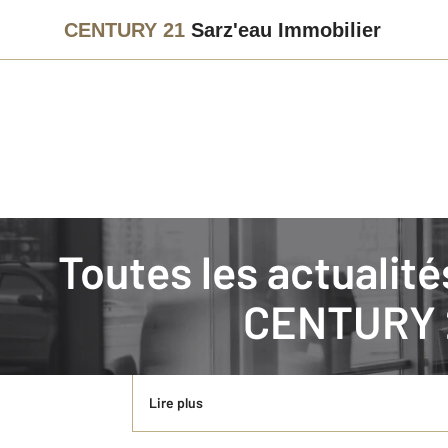
CENTURY 21
Sarz'eau Immobilier
Immobilier
Actualités immobilières à SARZEAU
Toutes les actuali
QUELLES AIDES POUR AMELIORER LA PER
CENTURY 2
Vous êtes décidé à engager des travaux de rénova
financer. "Pour les particuliers, il existe deux d
Lire plus