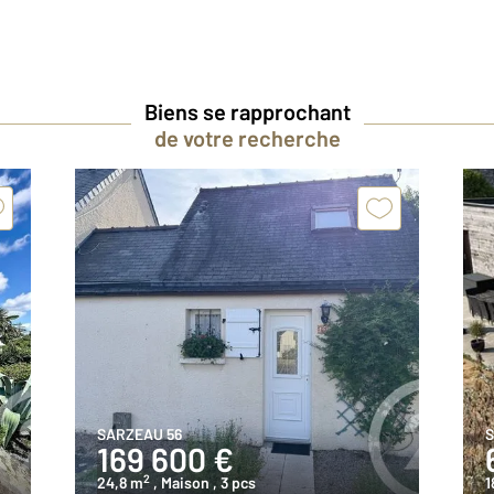
Biens se rapprochant
de votre recherche
SARZEAU 56
S
169 600 €
2
24,8 m
, Maison
, 3 pcs
1