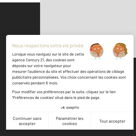
Parlons de vous, parlons biens
500 m
©
Mappy
Votre agence est notée
Achat
Location
Vente
Gestion
9,4
/
10
9,6/10