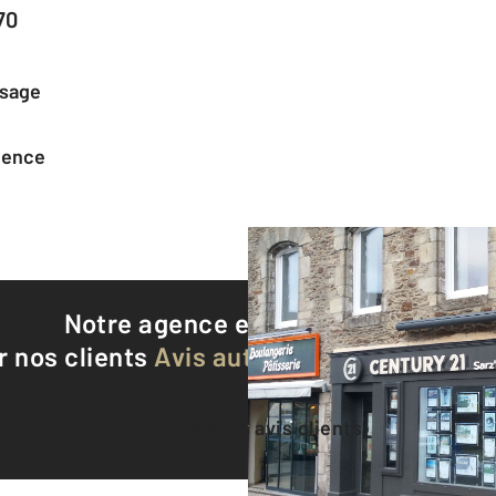
70
ssage
agence
Notre agence est notée
9,4/10
r nos clients
Avis authentifiés par Qualite
Voir tous les avis clients