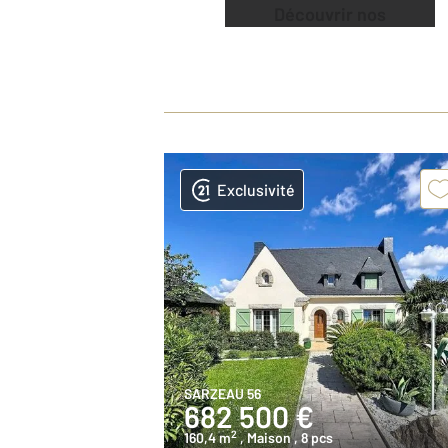
Découvrir nos
offres
Exclusivité
SARZEAU 56
682 500 €
2
160,4 m
, Maison
, 8 pcs