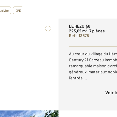
usivité
DPE
LE HEZO 56
2
223,62 m
, 7 pièces
Ref : 13575
Au cœur du village du Hézo
Century 21 Sarz'eau Immob
remarquable maison d'arch
généreux, matériaux noble
l'entrée ...
Voir 