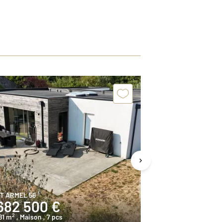
T ARMEL 56
SARZEAU 56
682 500 €
207 800
2
2
81 m
, Maison
, 7 pcs
31,6 m
, Maison