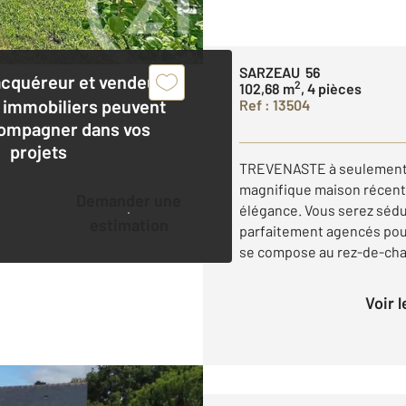
SARZEAU 56
acquéreur et vendeur,
2
102,68 m
, 4 pièces
 immobiliers peuvent
Ref : 13504
ompagner dans vos
projets
TREVENASTE à seulement 7 
magnifique maison récente
Demander une
élégance. Vous serez sédu
estimation
parfaitement agencés pour
se compose au rez-de-chau
Voir 