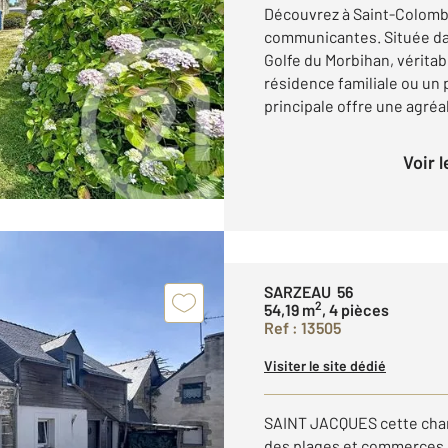
Découvrez à Saint-Colomb
communicantes. Située dan
Golfe du Morbihan, véritab
résidence familiale ou un 
principale offre une agréab
Voir 
SARZEAU 56
2
54,19 m
, 4 pièces
Ref : 13505
Visiter le site dédié
SAINT JACQUES cette char
des plages et commerces, o