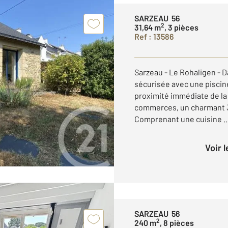
SARZEAU 56
2
31,64 m
, 3 pièces
Ref : 13586
Sarzeau - Le Rohaligen - 
sécurisée avec une piscine
proximité immédiate de la 
commerces, un charmant 3
Comprenant une cuisine ..
Voir 
SARZEAU 56
2
240 m
, 8 pièces