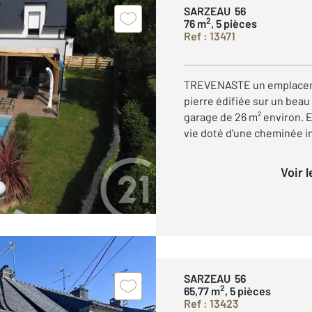
SARZEAU 56
2
76 m
, 5 pièces
Ref : 13471
TREVENASTE un emplaceme
pierre édifiée sur un beau
garage de 26 m² environ. 
vie doté d'une cheminée ins
Voir 
SARZEAU 56
2
65,77 m
, 5 pièces
Ref : 13423