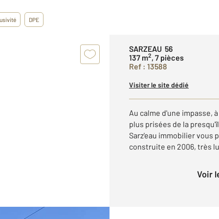
usivité
DPE
SARZEAU 56
2
137 m
, 7 pièces
Ref : 13588
Visiter le site dédié
Au calme d'une impasse, à 
plus prisées de la presqu'î
Sarz'eau immobilier vous
construite en 2006, très l
Voir 