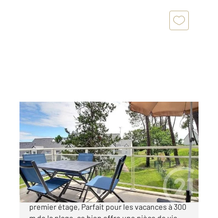
SARZEAU 56
2
45,88 m
, 2 pièces
Ref : 13606
Appartement F2 à vendre
247 800 €
Découvrez cet appartement charmant situé au
premier étage, Parfait pour les vacances à 300
m de la plage, ce bien offre une pièce de vie