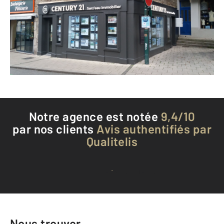
SARZEAU - 56370
Envoyer un message
Téléphoner à l'agence
Notre agence est notée
9,4/10
par nos clients
Avis authentifiés par
Qualitelis
Voir tous les avis clients
Nous trouver