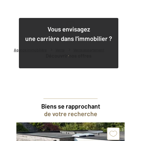
1
Vous envisagez
une carrière dans l'immobilier ?
Agence immobilière
Vente
Vente appartement
Découvrir nos offres
Biens se rapprochant
de votre recherche