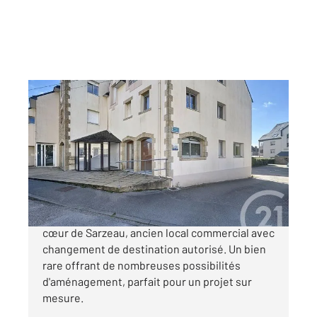
SARZEAU 56
2
122,10 m
, 7 pièces
Ref : 13369
Appartement Autre à vendre
334 000 €
CENTRE DE SARZEAU : Idéalement situé au
cœur de Sarzeau, ancien local commercial avec
changement de destination autorisé. Un bien
rare offrant de nombreuses possibilités
d'aménagement, parfait pour un projet sur
mesure.