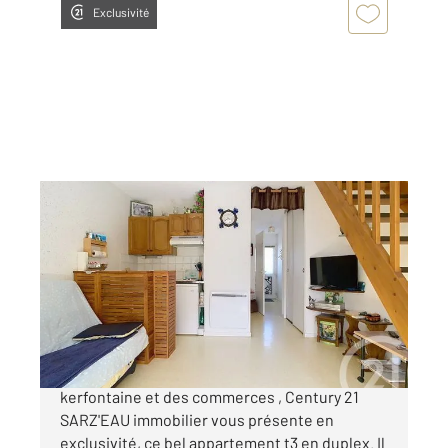
Exclusivité
SARZEAU 56
2
31,30 m
, 3 pièces
Ref : 13484
Appartement Duplex à vendre
180 400 €
Idéalement situé à quelques pas de la plage de
kerfontaine et des commerces , Century 21
SARZ'EAU immobilier vous présente en
exclusivité, ce bel appartement t3 en duplex. Il