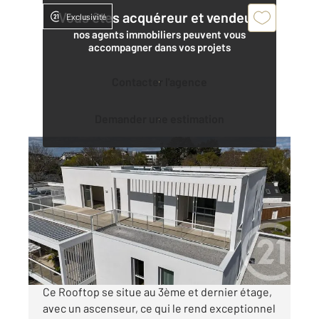
Vous êtes acquéreur et vendeur,
Exclusivité
nos agents immobiliers peuvent vous
accompagner dans vos projets
Contacter l'agence
Demander une estimation
SARZEAU 56
2
143,45 m
, 4 pièces
Ref : 13251
Appartement F4 à vendre
850 500 €
Visiter le site dédié
Ce Rooftop se situe au 3ème et dernier étage,
avec un ascenseur, ce qui le rend exceptionnel