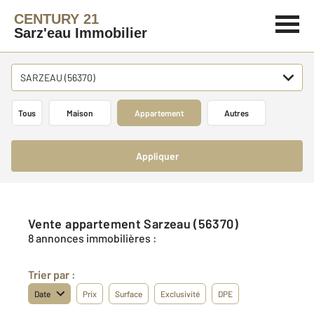
CENTURY 21
Sarz'eau Immobilier
SARZEAU (56370)
Tous
Maison
Appartement
Autres
Appliquer
Vente appartement Sarzeau (56370)
8 annonces immobilières :
Trier par :
Date
Prix
Surface
Exclusivité
DPE